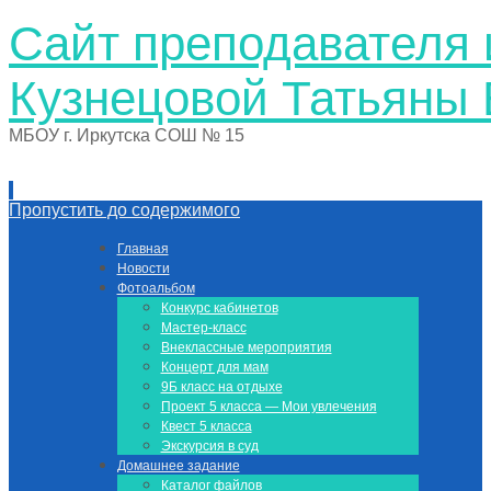
Сайт преподавателя 
Кузнецовой Татьяны
МБОУ г. Иркутска СОШ № 15
Пропустить до содержимого
Главная
Новости
Фотоальбом
Конкурс кабинетов
Мастер-класс
Внеклассные мероприятия
Концерт для мам
9Б класс на отдыхе
Проект 5 класса — Мои увлечения
Квест 5 класса
Экскурсия в суд
Домашнее задание
Каталог файлов